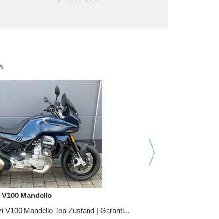
Z 2026 | 115 PS
9.499,- EUR
B
pressum
enschutz
claimer