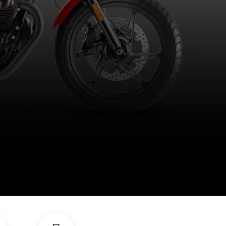
M
WHATSAPP
Über uns
MK Cycle Shop – Ihr Experte für Motorräder,
Motorroller, Bekleidung, Zubehör und Service
seit 1993!Seit 1993 stehen wir für Leidenschaft,