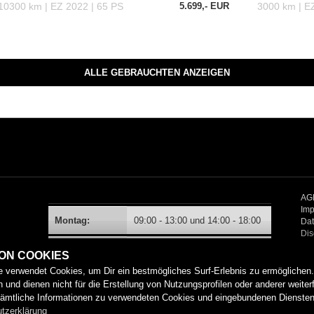
Freitag:
09:00 - 13:00 und 14:00 - 18:00
Samstag:
09:30 - 13:00
Sonntag:
geschlossen
Neufahrzeugabholungen sind ausschließlich nach
Terminabsprache Mo.-Fr. 09.00-12.30 und 14.00-16.00
Uhr möglich.
VON COOKIES
 verwendet Cookies, um Dir ein bestmögliches Surf-Erlebnis zu ermöglichen
 und dienen nicht für die Erstellung von Nutzungsprofilen oder anderer weiter
ämtliche Informationen zu verwendeten Cookies und eingebundenen Diensten
tzerklärung