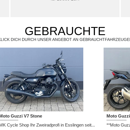
10300 km | EZ 2022 | 65 PS
5.699,- EUR
3000 km | E
ALLE GEBRAUCHTEN ANZEIGEN
AG
Im
Montag:
09:00 - 13:00 und 14:00 - 18:00
Dat
Dis
Dienstag:
09:00 - 13:00 und 14:00 - 18:00
Mittwoch:
09:00 - 13:00 und 14:00 - 18:00
Donnerstag:
09:00 - 13:00 und 14:00 - 18:00