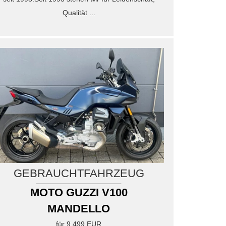
N
 V100 Mandello
i V100 Mandello Top-Zustand | Garanti...