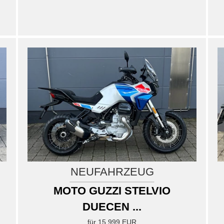
GEBRAUCHTE
KLICK DICH DURCH UNSER ANGEBOT AN GEBRAUCHTFAHRZEUGE
Moto Guzzi V7 Stone
Moto Guzzi
MK Cycle Shop Ihr Zweiradprofi in Esslingen seit...
**Moto Guzz