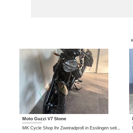
1 km | EZ 2024 | 65 PS
69.999,- EUR
FOLLOW US:
MK CYCLE SHOP GMBH & CO. KG
Ulmer Str. 38/3
73728 Esslingen
Deutschland
0049 (0)711 / 2739 500
0711 / 2739 5014
info@mk-cycle-shop.de