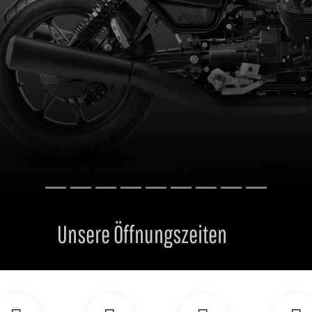
INDEST DU UNS
ÖFFNUNGSZEITEN
FACEBOOK
INSTAGRA
NEUFAHRZEUG
MOTO GUZZI V85 TT TRAVEL
für 14.600 EUR