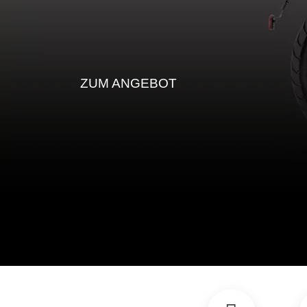
MODELLÜBERSICHT
SO F
GEBRAUCHTFAHRZEUG
MOTO GUZZI V7 STONE
für 69.999 EUR